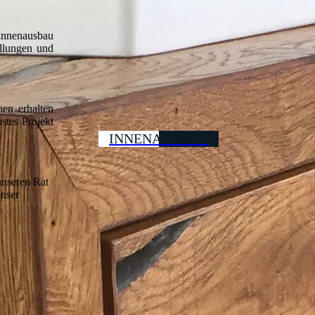
 Innenausbau
ellungen und
nen erhalten
stes Projekt
INNENAUSBAU
unseren Rat
unser