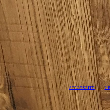
STARTSEITE
ÜB