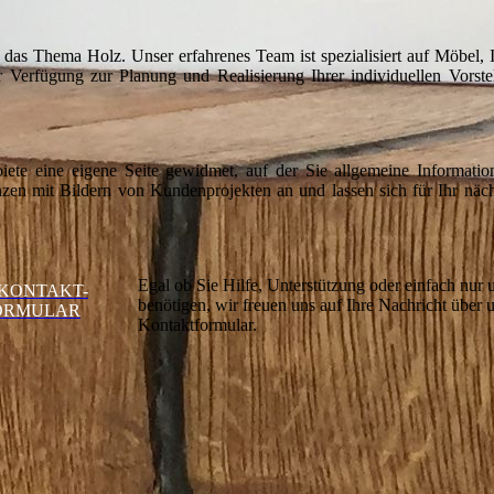
um das Thema Holz. Unser erfahrenes Team ist spezialisiert auf Möbel,
r Verfügung zur Planung und Realisierung Ihrer individuellen Vorst
ete eine eigene Seite gewidmet, auf der Sie allgemeine Informatio
zen mit Bildern von Kundenprojekten an und lassen sich für Ihr näch
Egal ob Sie Hilfe, Unterstützung oder einfach nur 
KONTAKT-
benötigen, wir freuen uns auf Ihre Nachricht über 
ORMULAR
Kontaktformular.