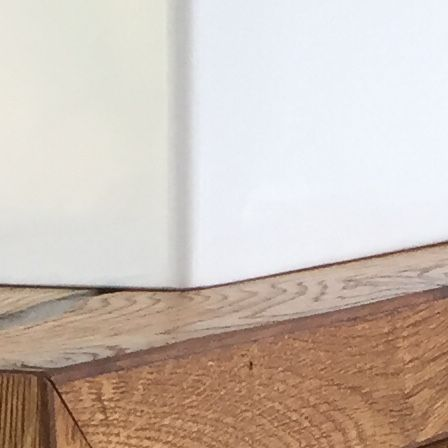
a4a11e0c-7f90-47a5-a968-
79fd915d9ec1