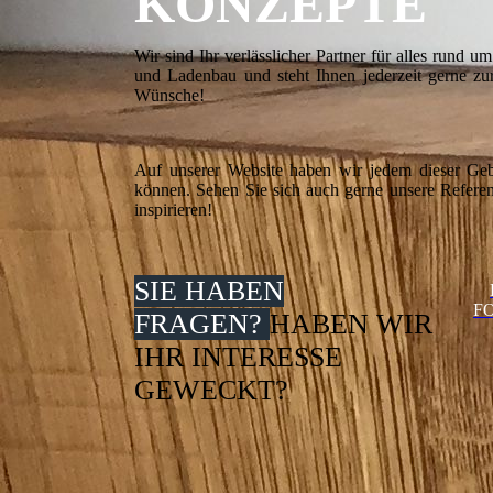
KONZEPTE
Wir sind Ihr verlässlicher Partner für alles rund 
und Ladenbau und steht Ihnen jederzeit gerne zu
Wünsche!
Auf unserer Website haben wir jedem dieser Gebi
können. Sehen Sie sich auch gerne unsere Referen
inspirieren!
SIE HABEN
F
FRAGEN?
HABEN WIR
IHR INTERESSE
GEWECKT?